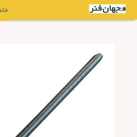
رش
خانه
ه
حتوا