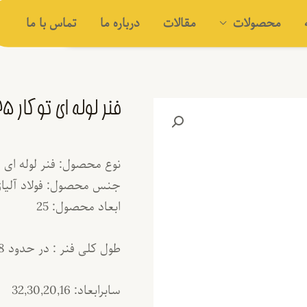
محصولات
مقالات
درباره ما
تماس با ما
فنر لوله ای توکار 25
نوع محصول: فنر لوله ای ت
جنس محصول: فولاد آلیاژ
ابعاد محصول: 25
طول کلی فنر : در حدود 58 تا 60 سانتیمتر
سابرابعاد: 32,30,20,16