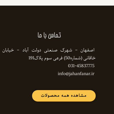
تماس با ما
اصفهان – شهرک صنعتی دولت آباد – خیابان
خاقانی (شماره50) فرعی سوم پلاک191
031-45837775
info@jahanfanar.ir
مشاهده همه محصولات